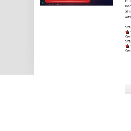
Его
цел
эти
хоч
Sta
Сре
Sta
Сре