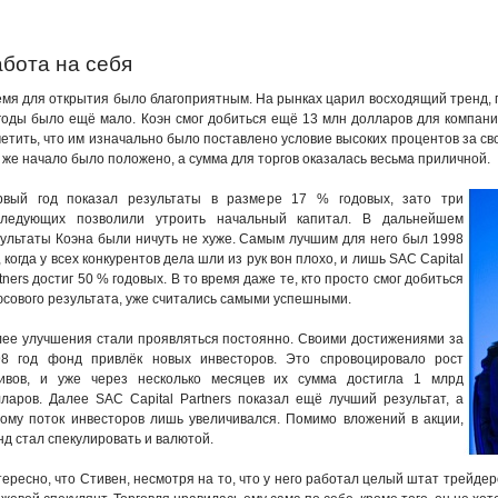
бота на себя
мя для открытия было благоприятным. На рынках царил восходящий тренд,
годы было ещё мало. Коэн смог добиться ещё 13 млн долларов для компан
етить, что им изначально было поставлено условие высоких процентов за сво
 же начало было положено, а сумма для торгов оказалась весьма приличной.
рвый год показал результаты в размере 17 % годовых, зато три
следующих позволили утроить начальный капитал. В дальнейшем
ультаты Коэна были ничуть не хуже. Самым лучшим для него был 1998
, когда у всех конкурентов дела шли из рук вон плохо, и лишь SAC Capital
tners достиг 50 % годовых. В то время даже те, кто просто смог добиться
сового результата, уже считались самыми успешными.
ее улучшения стали проявляться постоянно. Своими достижениями за
98 год фонд привлёк новых инвесторов. Это спровоцировало рост
тивов, и уже через несколько месяцев их сумма достигла 1 млрд
ларов. Далее SAC Capital Partners показал ещё лучший результат, а
ому поток инвесторов лишь увеличивался. Помимо вложений в акции,
д стал спекулировать и валютой.
ересно, что Стивен, несмотря на то, что у него работал целый штат трейдеро