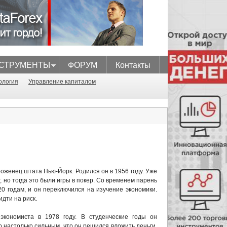
СТРУМЕНТЫ
ФОРУМ
Контакты
ология
Управление капиталом
роженец штата Нью-Йорк. Родился он в 1956 году. Уже
 но тогда это были игры в покер. Со временем парень
20 годам, и он переключился на изучение экономики.
идти на риск.
экономиста в 1978 году. В студенческие годы он
 настолько сильным, что он решился вложить деньги,