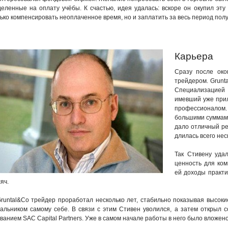
еленные на оплату учёбы. К счастью, идея удалась: вскоре он окупил эту
ько компенсировать неоплаченное время, но и заплатить за весь период пол
Карьера
Сразу после око
трейдером. Grunta
Специализацией 
имевший уже прил
профессионалом.
большими суммами
дало отличный ре
длилась всего нес
Так Стивену уда
ценность для ком
ей доходы практи
яч.
runtal&Co трейдер проработал несколько лет, стабильно показывая высоки
альником самому себе. В связи с этим Стивен уволился, а затем открыл
ванием SAC Capital Partners. Уже в самом начале работы в него было вложено