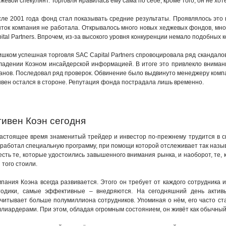
жевой спекулянт. Торговля нравилась ему сама по себе, кроме того, он не хот
ле 2001 года фонд стал показывать средние результаты. Проявлялось это в
ток компания не работала. Открывалось много новых хеджевых фондов, мно
ital Partners. Впрочем, из-за высокого уровня конкуренции немало подобных
шком успешная торговля SAC Capital Partners спровоцировала ряд скандал
ладении Коэном инсайдерской информацией. В итоге это привлекло вниман
анов. Последовал ряд проверок. Обвинение было выдвинуто менеджеру компа
вен остался в стороне. Репутация фонда пострадала лишь временно.
ивен Коэн сегодня
астоящее время знаменитый трейдер и инвестор по-прежнему трудится в с
работал специальную программу, при помощи которой отслеживает так наз
есть те, которые удостоились завышенного внимания рынка, и наоборот, те, 
 того стоили.
пания Коэна всегда развивается. Этого он требует от каждого сотрудника 
тодики, самые эффективные – внедряются. На сегодняшний день акти
читывает больше полумиллиона сотрудников. Упоминая о нём, его часто ст
лиардерами. При этом, обладая огромным состоянием, он живёт как обычный 