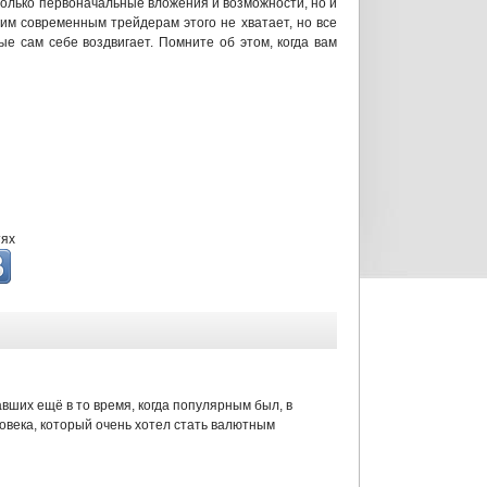
 только первоначальные вложения и возможности, но и
гим современным трейдерам этого не хватает, но все
ые сам себе воздвигает. Помните об этом, когда вам
тях
вших ещё в то время, когда популярным был, в
ловека, который очень хотел стать валютным