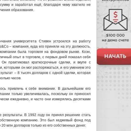
 сумму и заработал ещё, благодаря чему хватило не
учения образования.
нчания университета Стивен устроился на работу
l&Co – компания, куда его приняли на эту должность.
компании была торговля на фондовом рынке. Коэн,
ичный опыт в торговле, с первых дней показал себя
 Он практиковал краткосрочные сделки, и вкупе с
, которыми он мог распоряжаться, и его умением это
зультат – 8 тысяч долларов с одной сделки, которая
колько часов.
лось привлечь к себе внимание. В дальнейшем его
пании только увеличивалась, поскольку он приносил
чески ежедневно, и часто они измерялись десятками
е результаты. В 1992 году он принял решение стать
 собственную компанию. Это был хеджевый фонд под
 20 млн долларов только из его собственных денег.