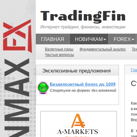
ГЛАВНАЯ
НОВИЧКАМ
FOREX
TradingFi
Валютные пары
Фундаментальный анализ
Те
Частые вопросы
Эксклюзивные предложения
Гл
С
Бездепозитный бонус до 100$
Стартуем на форекс без вложений
Как
в ю
пон
Впр
В 
заи