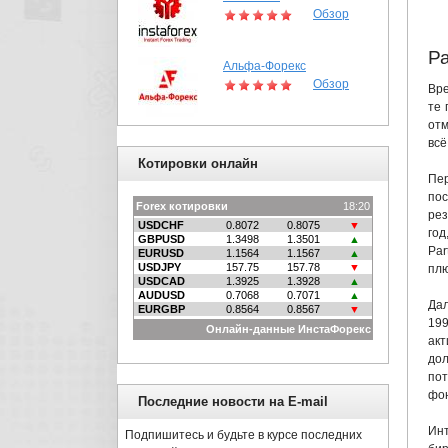
Обзор
Ра
Альфа-Форекс
Обзор
Вре
те 
отм
всё
Котировки онлайн
Пе
по
рез
год
Par
плю
Дал
19
ак
дол
пот
фон
Последние новости на E-mail
Инт
Подпишитесь и будьте в курсе последних