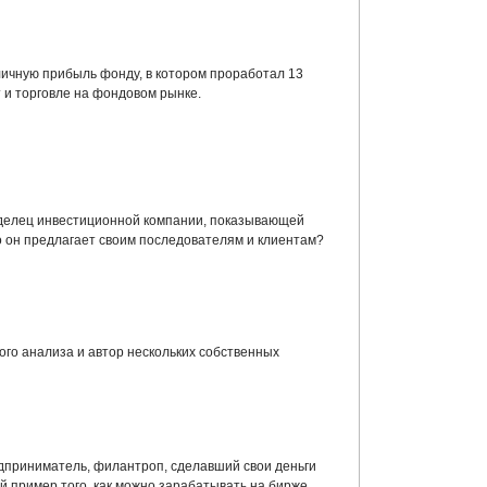
ичную прибыль фонду, в котором проработал 13
т и торговле на фондовом рынке.
ладелец инвестиционной компании, показывающей
 он предлагает своим последователям и клиентам?
ого анализа и автор нескольких собственных
дприниматель, филантроп, сделавший свои деньги
 пример того, как можно зарабатывать на бирже.