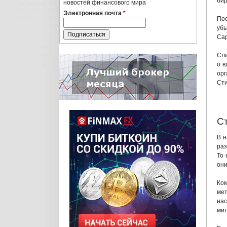
бир
новостей финансового мира
Электронная почта
*
Пос
убы
Cap
Сли
о в
орг
Сти
Ст
В н
раз
То 
они
Ком
ме
нас
мил