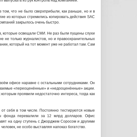
ел выпускать из рук контроль над компанией.
 том, что не было сверхприбыли, как раньше, но и в
гие из которых стремились копировать действия SAC
 компаний закрылось очень быстро.
ов, которые освещали СМИ. Не раз были пущены слухи
ие не только журналистов, но и правоохранительных
нии, который на тот момент уже не работал там. Сам
воём офисе наравне с остальными сотрудниками. Он
ываемые «переоценённые» и «недооценённые» акции.
к которым проявили недостаточно интереса, тогда как
и от себя в том числе. Постоянно тестируются новые
вы фонда перевалили за 12 млрд долларов. Офис
авят на одну ступень с Джорджем Соросом и другими
человек, не особо выставляя напоказ богатство.