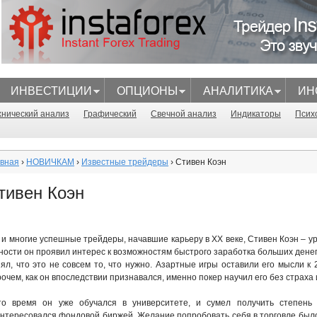
Перейти
к
основному
содержанию
ИНВЕСТИЦИИ
ОПЦИОНЫ
АНАЛИТИКА
ИН
n
хнический анализ
Графический
Свечной анализ
Индикаторы
Псих
авная
›
НОВИЧКАМ
›
Известные трейдеры
› Стивен Коэн
тивен Коэн
 и многие успешные трейдеры, начавшие карьеру в ХХ веке, Стивен Коэн – у
ности он проявил интерес к возможностям быстрого заработка больших денег,
ял, что это не совсем то, что нужно. Азартные игры оставили его мысли к 
очем, как он впоследствии признавался, именно покер научил его без страха 
то время он уже обучался в университете, и сумел получить степень 
нтересовался фондовой биржей. Желание попробовать себя в торговле было