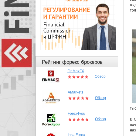
выд
тол
Рейтинг форекс брокеров
FinMaxFX
Обзор
AMarkets
Обзор
тыс
Forex4you
Обзор
В G
нач
наз
InstaForex