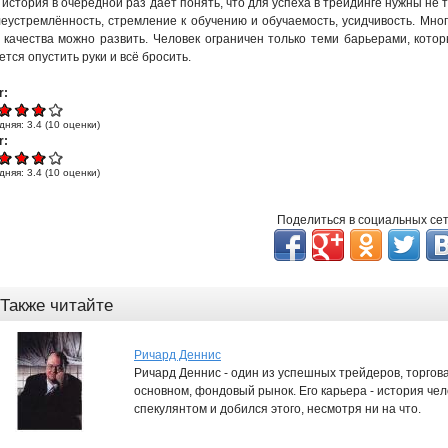
 история в очередной раз даёт понять, что для успеха в трейдинге нужны не
еустремлённость, стремление к обучению и обучаемость, усидчивость. Мно
 качества можно развить. Человек ограничен только теми барьерами, котор
ется опустить руки и всё бросить.
r:
дняя:
3.4
(
10
оценки)
r:
дняя:
3.4
(
10
оценки)
Поделиться в социальных се
Также читайте
Ричард Деннис
Ричард Деннис - один из успешных трейдеров, торгова
основном, фондовый рынок. Его карьера - история че
спекулянтом и добился этого, несмотря ни на что.