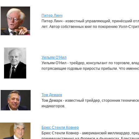
Питер Линч
Питер Линч - известный управляющий, принёсший отл
лет. Автор собственных книг по покорению Уолл-Стри
Уильям О’Нил
Уильям О’Нил - трейдер, консультант по торговле, в
потрясающие годовые приросты прибыли. Что именно
Том Демарк
Том Демарк - известный трейдер, сторонник техническ
индикаторов.
Брюс Стенли Ковнер
Брюс Стенли Ковнер - американский миллиардер, пре
преимущественно на Форексе и фьючерсах. Блестящий