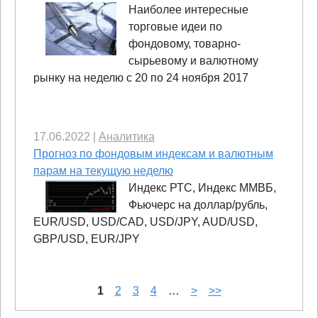
Наиболее интересные
торговые идеи по
фондовому, товарно-
сырьевому и валютному
рынку на неделю с 20 по 24 ноября 2017
17.06.2022
|
Аналитика
Прогноз по фондовым индексам и валютным
парам на текущую неделю
Индекс РТС, Индекс ММВБ,
Фьючерс на доллар/рубль,
EUR/USD, USD/CAD, USD/JPY, AUD/USD,
GBP/USD, EUR/JPY
1
2
3
4
…
>
>>