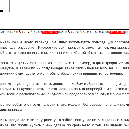
чинать лучше всего карандашом. Либо используйте подходящую програм
ншет для рисования. Расчертите оси, нарисуйте свечу так, как она вырис
ой, затем возвращалась вниз и становилась чёрной. И как, в конце концов, за
 брать эти цены? Можно прямо на графике. Например, открыть график М5. За
межутке, а затем по их ходу вычерчивайте свой «подсвечник» на Н1. Зат
ажнений будет достаточно, чтобы глубоко понять принцип их построения.
рое, что нужно сделать – взять данные по любым выбранным периодам: цен
 создать на бумаге готовые свечи. Дополнительно попробуйте использоват
чей. Можно распечатать их на бумаге или проделать всю работу в любом гра
ее попробуйте от руки начертить уже модели. Одновременно анализируй
дого периода.
и вы проделаете всю эту работу, то займёт она у вас не больше нескольких
тите, что продвинулись очень далеко по сравнению с тем, как видели ры