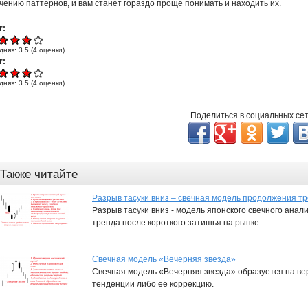
чению паттернов, и вам станет гораздо проще понимать и находить их.
r:
дняя:
3.5
(
4
оценки)
r:
дняя:
3.5
(
4
оценки)
Поделиться в социальных се
Также читайте
Разрыв тасуки вниз – свечная модель продолжения т
Разрыв тасуки вниз - модель японского свечного ан
тренда после короткого затишья на рынке.
Свечная модель «Вечерняя звезда»
Свечная модель «Вечерняя звезда» образуется на в
тенденции либо её коррекцию.