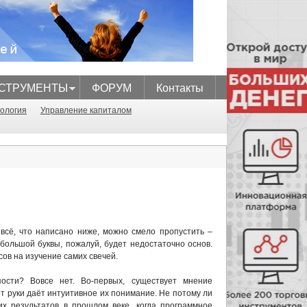
СТРУМЕНТЫ
ФОРУМ
Контакты
ология
Управление капиталом
 всё, что написано ниже, можно смело пропустить –
 большой буквы, пожалуй, будет недостаточно основ.
ов на изучение самих свечей.
пости? Вовсе нет. Во-первых, существует мнение
т руки даёт интуитивное их понимание. Не потому ли
х результатов в прошлом веке, когда программное