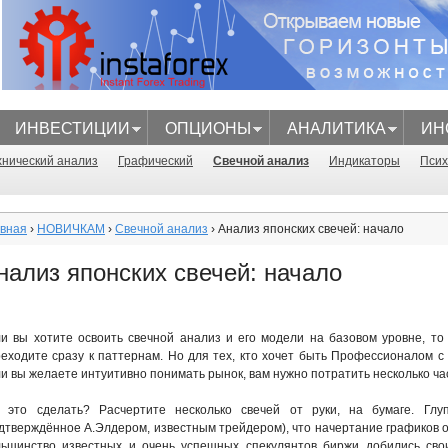
Перейти
к
основному
содержанию
ИНВЕСТИЦИИ
ОПЦИОНЫ
АНАЛИТИКА
ИН
n
хнический анализ
Графический
Свечной анализ
Индикаторы
Псих
авная
›
НОВИЧКАМ
›
Свечной анализ
› Анализ японских свечей: начало
нализ японских свечей: начало
и вы хотите освоить свечной анализ и его модели на базовом уровне, то
еходите сразу к паттернам. Но для тех, кто хочет быть Профессионалом с
и вы желаете интуитивно понимать рынок, вам нужно потратить несколько час
к это сделать? Расчертите несколько свечей от руки, на бумаге. Глу
дтверждённое А.Элдером, известным трейдером), что начертание графиков о
ьшинство известных и очень успешных спекулянтов биржи добились свои