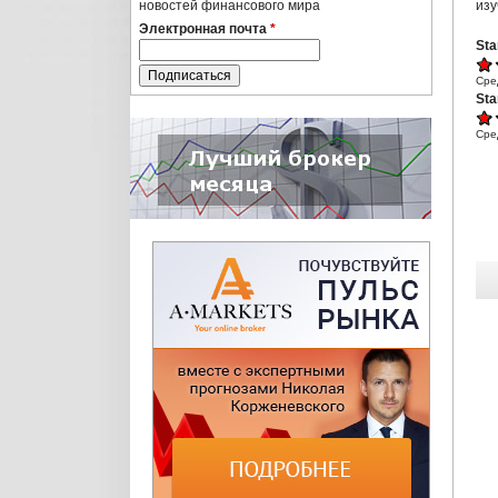
изу
новостей финансового мира
Электронная почта
*
Sta
Сре
Sta
Сре