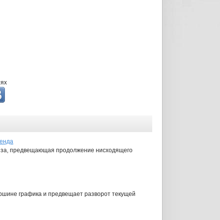
тях
ренда
ализа, предвещающая продолжение нисходящего
ершине графика и предвещает разворот текущей