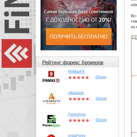
обе
Во-
тем
на 
Рейтинг форекс брокеров
FinMaxFX
Обзор
AMarkets
Обзор
Forex4you
Обзор
InstaForex