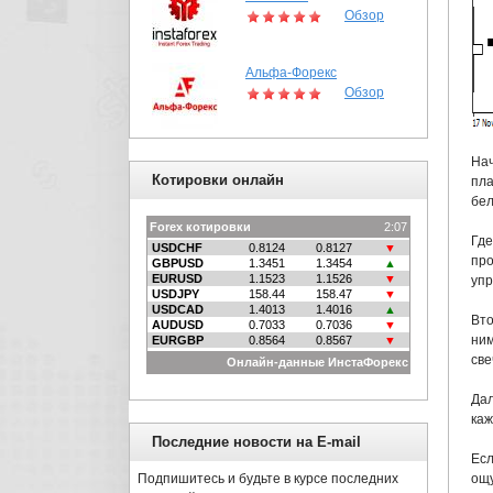
Обзор
Альфа-Форекс
Обзор
На
Котировки онлайн
пла
бел
Где
про
упр
Вто
ним
све
Дал
каж
Последние новости на E-mail
Есл
ощу
Подпишитесь и будьте в курсе последних