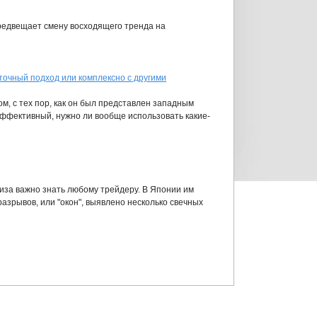
редвещает смену восходящего тренда на
точный подход или комплексно с другими
м, с тех пор, как он был представлен западным
 эффективный, нужно ли вообще использовать какие-
иза важно знать любому трейдеру. В Японии им
азрывов, или "окон", выявлено несколько свечных