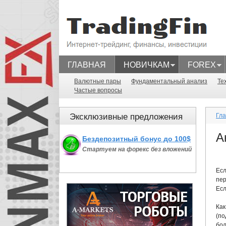
ГЛАВНАЯ
НОВИЧКАМ
FOREX
TradingFi
Валютные пары
Фундаментальный анализ
Те
Частые вопросы
Эксклюзивные предложения
Гл
А
Бездепозитный бонус до 100$
Стартуем на форекс без вложений
Есл
пер
Есл
Ка
(по
бол