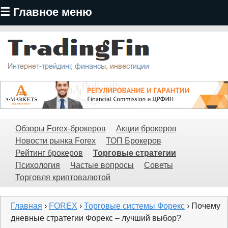
☰ Главное меню
Перейти
к
основному
содержанию
TradingFin
Обзоры Forex-брокеров
Акции брокеров
Новости рынка Forex
ТОП Брокеров
Рейтинг брокеров
Торговые стратегии
Психология
Частые вопросы
Советы
Торговля криптовалютой
Главная
›
FOREX
›
Торговые системы Форекс
› Почему
дневные стратегии Форекс – лучший выбор?