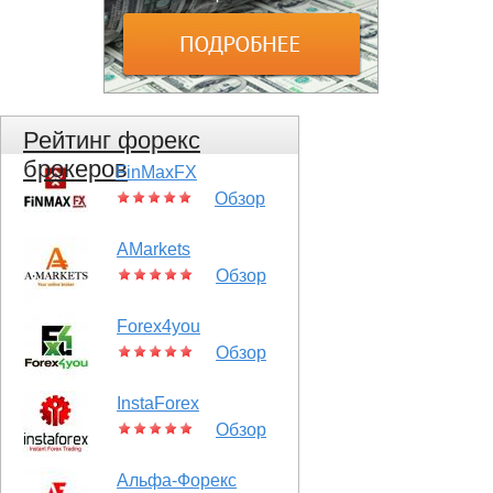
Рейтинг форекс
брокеров
FinMaxFX
Обзор
AMarkets
Обзор
Forex4you
Обзор
InstaForex
Обзор
Альфа-Форекс