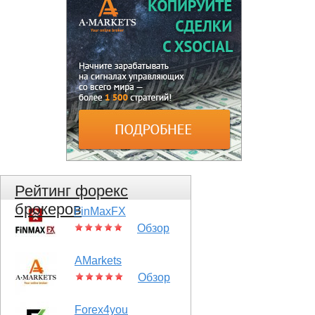
Рейтинг форекс
брокеров
FinMaxFX
Обзор
AMarkets
Обзор
Forex4you