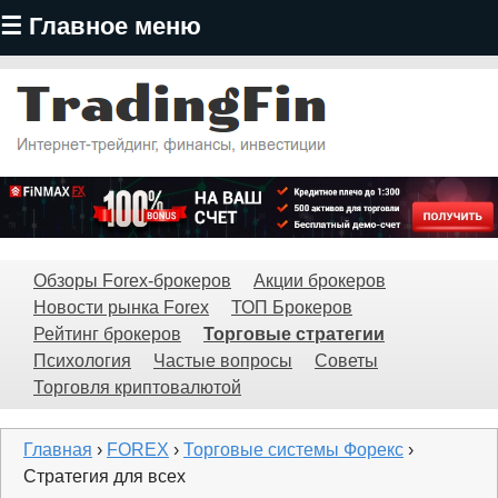
☰ Главное меню
Перейти
к
основному
содержанию
TradingFin
Обзоры Forex-брокеров
Акции брокеров
Новости рынка Forex
ТОП Брокеров
Рейтинг брокеров
Торговые стратегии
Психология
Частые вопросы
Советы
Торговля криптовалютой
Главная
›
FOREX
›
Торговые системы Форекс
›
Стратегия для всех