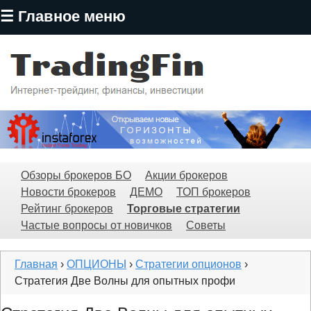
☰ Главное меню
Перейти
к
основному
содержанию
TradingFin
Обзоры брокеров БО
Акции брокеров
Новости брокеров
ДЕМО
ТОП брокеров
Рейтинг брокеров
Торговые стратегии
Частые вопросы от новичков
Советы
Главная
›
ОПЦИОНЫ
›
Стратегии опционов
›
Стратегия Две Волны для опытных профи