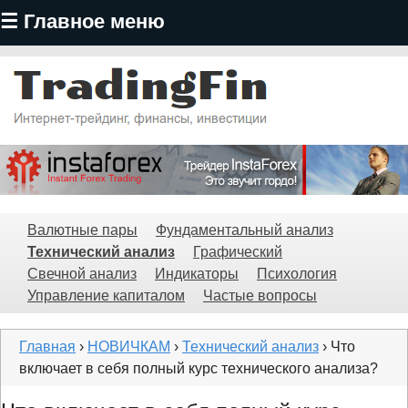
☰ Главное меню
Перейти
к
основному
содержанию
TradingFin
Валютные пары
Фундаментальный анализ
Технический анализ
Графический
Свечной анализ
Индикаторы
Психология
Управление капиталом
Частые вопросы
Главная
›
НОВИЧКАМ
›
Технический анализ
› Что
включает в себя полный курс технического анализа?