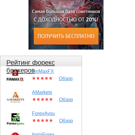
Рейтинг форекс
брокеров
FinMaxFX
Обзор
AMarkets
Обзор
Forex4you
Обзор
InstaForex