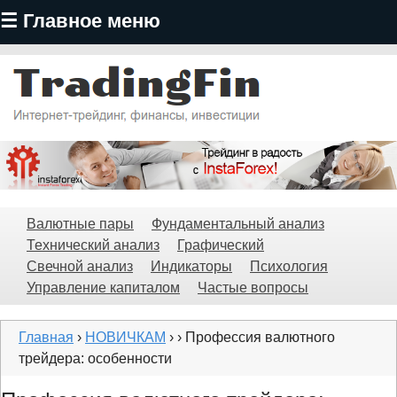
☰ Главное меню
Перейти
к
основному
содержанию
TradingFin
Валютные пары
Фундаментальный анализ
Технический анализ
Графический
Свечной анализ
Индикаторы
Психология
Управление капиталом
Частые вопросы
Главная
›
НОВИЧКАМ
›
› Профессия валютного
трейдера: особенности