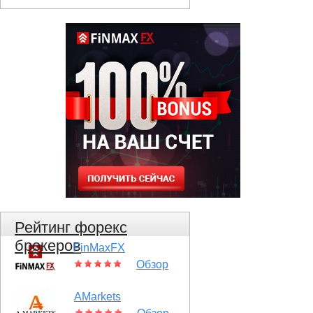
Рейтинг форекс
брокеров
FinMaxFX
Обзор
AMarkets