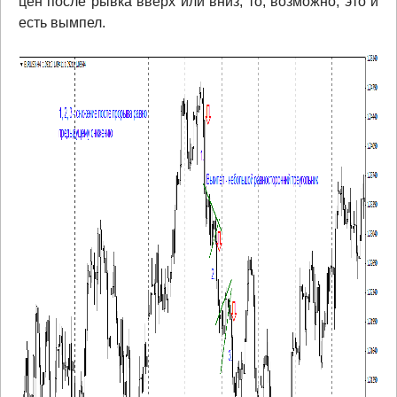
цен после рывка вверх или вниз, то, возможно, это и
есть вымпел.