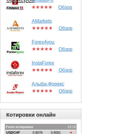
FinMaxFX
Обзор
AMarkets
Обзор
Forex4you
Обзор
InstaForex
Обзор
Альфа-Форекс
Обзор
Котировки онлайн