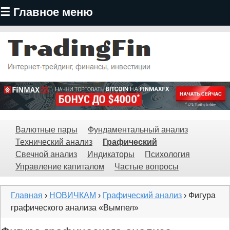
☰ Главное меню
Перейти
к
основному
содержанию
TradingFin
Валютные пары
Фундаментальный анализ
Технический анализ
Графический
Свечной анализ
Индикаторы
Психология
Управление капиталом
Частые вопросы
Главная
›
НОВИЧКАМ
›
Графический анализ
› Фигура
графического анализа «Вымпел»