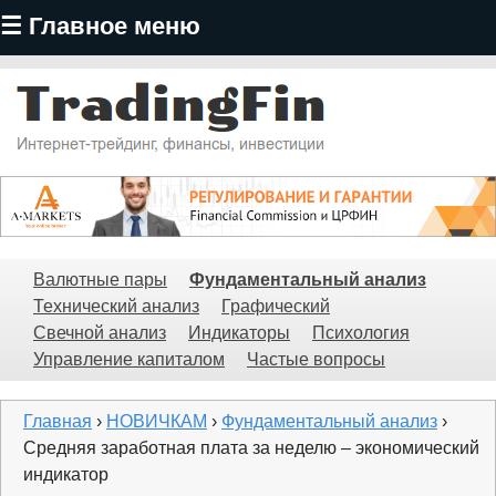
☰ Главное меню
Перейти
к
основному
содержанию
TradingFin
Валютные пары
Фундаментальный анализ
Технический анализ
Графический
Свечной анализ
Индикаторы
Психология
Управление капиталом
Частые вопросы
Главная
›
НОВИЧКАМ
›
Фундаментальный анализ
›
Средняя заработная плата за неделю – экономический
индикатор