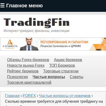
☰ Главное меню
Перейти
к
основному
содержанию
TradingFin
Обзоры Forex-брокеров
Акции брокеров
Новости рынка Forex
ТОП Брокеров
Рейтинг брокеров
Торговые стратегии
Психология
Частые вопросы
Советы
Торговля криптовалютой
Главная
›
FOREX
›
Частые вопросы от новичков
›
Сколько времени требуется для обучения трейдингу на