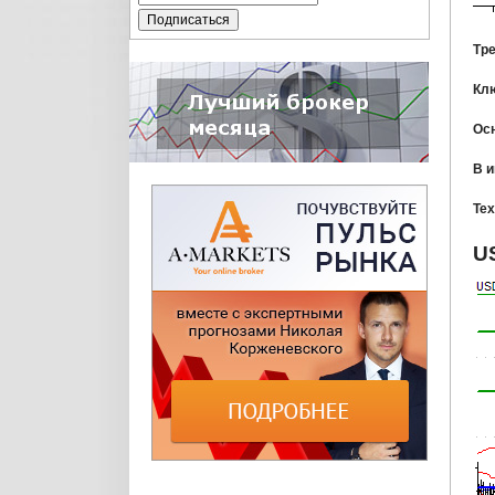
Тр
Кл
Ос
В 
Тех
U