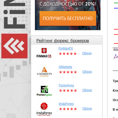
Рейтинг форекс брокеров
FinMaxFX
Обзор
AMarkets
Обзор
Тр
Forex4you
Обзор
Кл
Ос
InstaForex
Обзор
В 