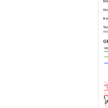
Кл
Ос
В 
Тех
нез
G