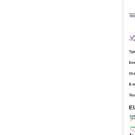
Тр
Кл
Ос
В 
Тех
E