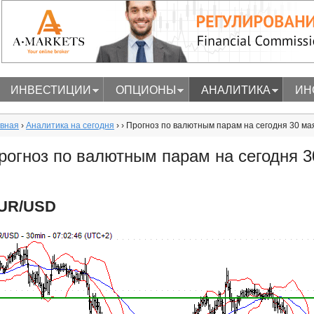
Перейти
к
основному
содержанию
ИНВЕСТИЦИИ
ОПЦИОНЫ
АНАЛИТИКА
ИН
n
авная
›
Аналитика на сегодня
›
› Прогноз по валютным парам на сегодня 30 ма
рогноз по валютным парам на сегодня 3
UR/USD