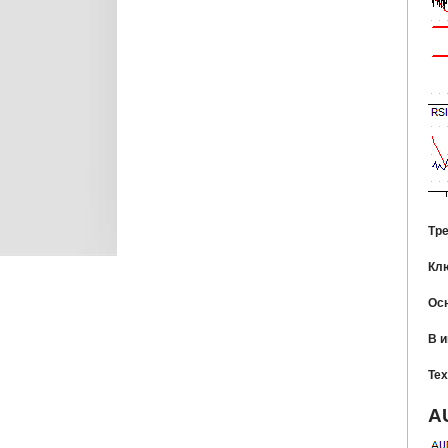
Тр
Кл
Ос
В 
Тех
A