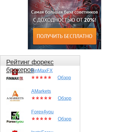
Рейтинг форекс
брокеров
FinMaxFX
Обзор
AMarkets
Обзор
Forex4you
Обзор