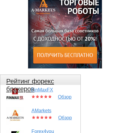
Рейтинг форекс
брокеров
FinMaxFX
Обзор
AMarkets
Обзор
Forex4you